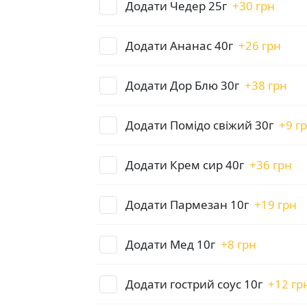
Додати Чедер 25г
+
30 грн
Додати Ананас 40г
+
26 грн
Додати Дор Блю 30г
+
38 грн
Додати Помідо свіжий 30г
+
9 г
Додати Крем сир 40г
+
36 грн
Додати Пармезан 10г
+
19 грн
Додати Мед 10г
+
8 грн
Додати гострий соус 10г
+
12 гр