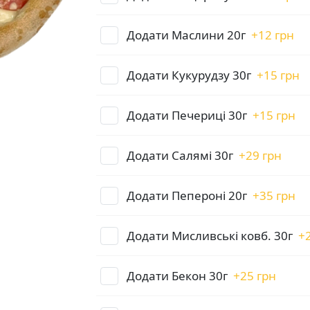
Додати Маслини 20г
+
12 грн
Додати Кукурудзу 30г
+
15 грн
Додати Печериці 30г
+
15 грн
Додати Салямі 30г
+
29 грн
Додати Пепероні 20г
+
35 грн
Додати Мисливські ковб. 30г
+
Додати Бекон 30г
+
25 грн