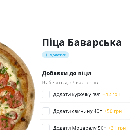
Піца Баварська
Додатки
Добавки до піци
Виберіть до 7 варіантів
Додати курочку 40г
+
42 грн
Додати свинину 40г
+
50 грн
Додати Моцарелу 50г
+
31 грн