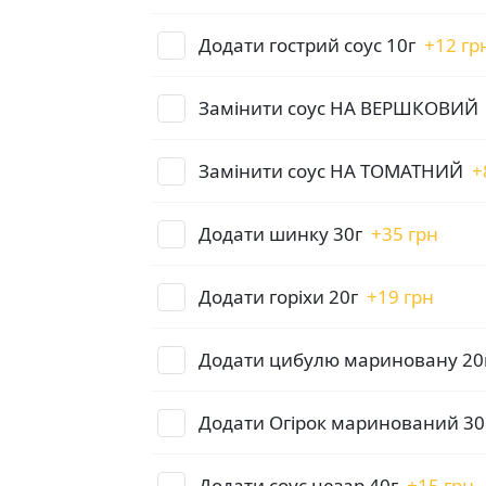
Додати гострий соус 10г
+
12 гр
Замінити соус НА ВЕРШКОВИЙ
Замінити соус НА ТОМАТНИЙ
+
Додати шинку 30г
+
35 грн
Додати горіхи 20г
+
19 грн
Додати цибулю мариновану 20
Додати Огірок маринований 30
Додати соус цезар 40г
+
15 грн