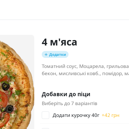
4 м'яса
Додатки
Томатний соус, Моцарела, грильов
бекон, мисливські ковб., помідор, м
Добавки до піци
Виберіть до 7 варіантів
Додати курочку 40г
+
42 грн