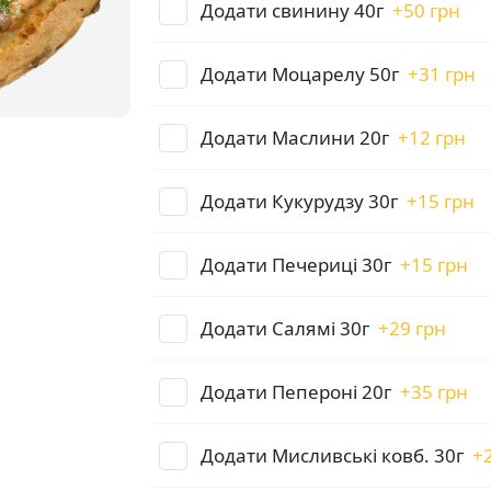
Додати свинину 40г
+
50 грн
Додати Моцарелу 50г
+
31 грн
Додати Маслини 20г
+
12 грн
Додати Кукурудзу 30г
+
15 грн
Додати Печериці 30г
+
15 грн
Додати Салямі 30г
+
29 грн
Додати Пепероні 20г
+
35 грн
Додати Мисливські ковб. 30г
+