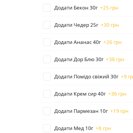
Додати Бекон 30г
+
25 грн
Додати Чедер 25г
+
30 грн
Додати Ананас 40г
+
26 грн
Додати Дор Блю 30г
+
38 грн
Додати Помідо свіжий 30г
+
9 г
Додати Крем сир 40г
+
36 грн
Додати Пармезан 10г
+
19 грн
Додати Мед 10г
+
8 грн